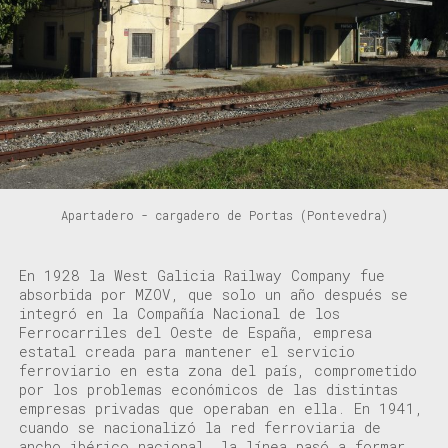
Apartadero - cargadero de Portas (Pontevedra)
En
1928
la West Galicia
Railway
Company fue
absorbida por MZ
OV
, que solo un año
después se
integró en la Compañía Nacional de los
Ferrocarriles del Oeste de España,
empresa
estatal
creada para
mantener el servicio
ferroviario en es
t
a zona del país, comprometido
por los problemas económicos de las
distintas
empresas privadas
que operaban en ella
.
En 1941,
cuando se nacionaliz
ó
la red ferroviaria de
ancho ibérico nacional, la línea pasó a formar