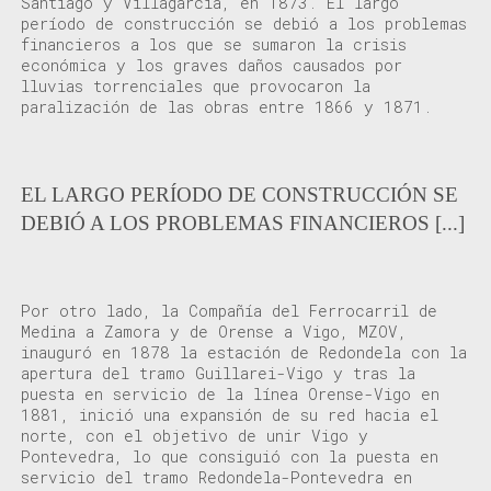
Santiago
y Villagarcía
,
en
1873.
El largo
período de construcción se debió
a
los
problemas
financieros
a los qu
e
se sumaron la
crisis
económica
y
los graves daños causados por
lluvias torrenciales
que provocaron
la
paralización de las
obras entre 1866 y 1871
.
EL LARGO PERÍODO DE CONSTRUCCIÓN SE
DEBIÓ A LOS PROBLEMAS FINANCIEROS [...]
Por otro lado, la Compañía del Ferrocarril de
Medina a Zamora y de Orense a Vigo, MZOV
,
inauguró en 1878 la estación de Redondela con la
apertura del tramo
Guillarei
-Vigo
y tras la
puest
a
en servicio
de
la línea
Orense-Vigo en
1881, inició una expansión de su red hacia
el
norte
,
con el objetivo de unir
Vigo y
Pontevedr
a
,
lo que consiguió con la puesta en
servicio del
tramo
Redondela-Pontevedra en