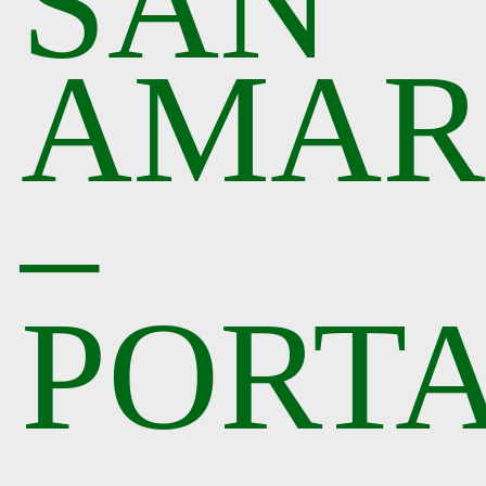
SAN
AMAR
–
PORT