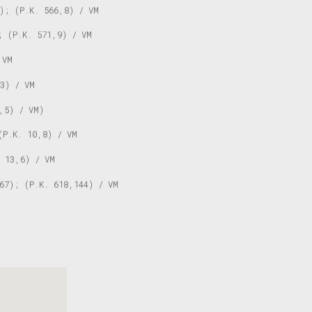
); (P.K. 566,8) / VM
; (P.K. 571,9) / VM
 VM
3) / VM
,5) / VM)
(P.K. 10,8) / VM
 13,6) / VM
67); (P.K. 618,144) / VM