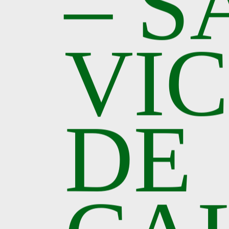
– S
VI
DE