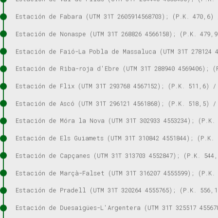
Estación de Fabara (UTM 31T 2605914568703); (P.K. 470,6) 
Estación de Nonaspe (UTM 31T 268826 4566158); (P.K. 479,9
Estación de Faió-La Pobla de Massaluca (UTM 31T 278124 4
Estación de Riba-roja d'Ebre (UTM 31T 288940 4569406); (
Estación de Flix (UTM 31T 293768 4567152); (P.K. 511,6) /
Estación de Ascó (UTM 31T 296121 4561868); (P.K. 518,5) /
Estación de Móra la Nova (UTM 31T 302933 4553234); (P.K. 
Estación de Els Guiamets (UTM 31T 310842 4551844); (P.K. 
Estación de Capçanes (UTM 31T 313703 4552847); (P.K. 544,
Estación de Marçà-Falset (UTM 31T 316207 4555599); (P.K. 
Estación de Pradell (UTM 31T 320264 4555765); (P.K. 556,1
Estación de Duesaigües-L'Argentera (UTM 31T 325517 45567