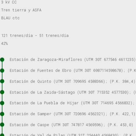
3 kV CC
Tren tierra y ASFA
BLAU ctc
121 trenes/día - 51 trenes/día
42%
Estación de Zaragoza-Miraflores (UTM 30T 677546 4611235)
Estación de Fuentes de Ebro (UTM 30T 6987114598678); (P.K
Estación de Quinto (UTM 30T 709695 4588366); (P.K. 384,4)
Estación de La Zaida-Sástago (UTM 30T 715352 4577530); (
Estación de La Puebla de Híjar (UTM 30T 714695 4566832);
Estación de Samper (UTM 30T 720696 4562321); (P.K. 422,1)
Estación de Caspe (UTM 30T 747817 4569596); (P.K. 453,0) 
Estación de Val de Pilas (UTM 31T 254440 4568430); (P.K. 