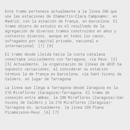
Este tramo pertenece
actualmente
a la línea 200 que
une las estaciones de Chamartín-Clara Campoamor
, en
Madrid,
con la estación de
França
,
en
Barcelona.
El
tramo objeto de estudio
es el resultado de la
agregación de diversos tramos construidos en años y
contextos diversos, aunque en todos los casos,
sufragados por capital privado, nacional e
internacional.
[1]
[9]
El tramo desde Lleida hacia la costa
catalana
conectaba inicialmente con Tarragona, vía Reus.
[3]
[5]
Actualmente
, la organización de líneas de ADIF ha
supuesto
variaciones
, al considerar su estación
término
la de
França
en Barcelona, vía
Sant Vicenç de
Calders, en lugar de Tarragona.
La línea que llega
a Tarragona desde Zaragoza es la
210 Miraf
l
ores (Zaragoza)-Tarragona. El tramo de
conexión
entre ambas, la 200 Miraf
l
ores
(Zaragoza)-San
Vicenç de Calders y la 210 Miraflores (Zaragoza)-
Tarragona es, actualmente, la línea
230 Plana
Picamoixons
-Reus.
[6]
[7]