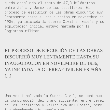
qued
ó
concluido
el tramo de
47,3
kilómetros
entre
Zafra
y
Jerez de los Caballeros
. El
proceso de ejecución de las
obras
discurrió
muy
lentamente hasta
su inauguración en
noviembre de
1936
, ya iniciada la Guerra Civil en España y su
explotación
inicial
estuvo marcada por la
l
ogística militar
.
EL PROCESO DE EJECUCIÓN DE LAS OBRAS
DISCURRIÓ MUY LENTAMENTE HASTA SU
INAUGURACIÓN EN NOVIEMBRE DE 1936,
YA INICIADA LA GUERRA CIVIL EN ESPAÑA
[...]
Una vez finalizada la Guerra Civil, se continuó
la construcción del tramo siguiente, entre Jerez
de los Caballeros y Villanueva del Fresno, pero
fue abandonado sin concluirse.