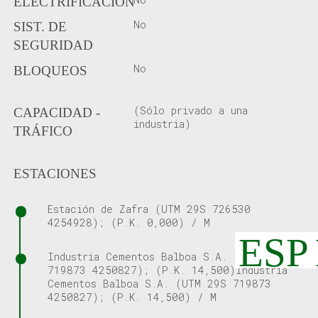
ELECTRIFICACIÓN
No
SIST. DE
SEGURIDAD
No
BLOQUEOS
(Sólo privado a una
CAPACIDAD -
industria)
TRÁFICO
ESTACIONES
Estación de Zafra (UTM 29S 726530
4254928); (P.K. 0,000) / M
ESP
Industria Cementos Balboa S.A. (UTM 29S
719873 4250827); (P.K. 14,500)Industria
Cementos Balboa S.A. (UTM 29S 719873
4250827); (P.K. 14,500) / M