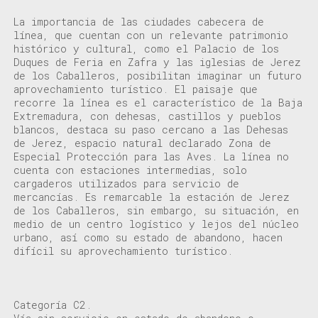
La importancia de las ciudades cabecera de
línea,
que cuentan con un rel
evante patrimonio
histórico y cultural
,
como el Palacio de los
Duques de Feria en Zafra y las iglesias d
e Jerez
de los Caballeros
,
posibilitan
imaginar un
futuro
aprovechamiento turístico
.
El paisaje que
recorre
la línea
es el característico
de la Baja
Extremadura, con dehesas, castillos y pueblos
blancos
, destaca su paso cercano a
las Dehesas
de Jerez, espacio natural declarado Zona de
Especial Protección para las Aves
.
La línea no
cuenta con
estaciones intermedias,
solo
cargaderos
utilizados para servicio de
mercancías.
Es remarcable la estación de
Jerez
de los Caballeros,
sin
embargo,
su situación, en
medio de un centro logístico y
lejos del núcleo
urbano,
así
como su estado de abandono
, hacen
difícil su aprovechamiento turístico.
Categoría C2.