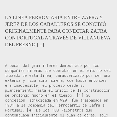
LA LÍNEA FERROVIARIA ENTRE ZAFRA Y
JEREZ DE LOS CABALLEROS SE CONCIBIÓ
ORIGINALMENTE PARA CONECTAR ZAFRA
CON PORTUGAL A TRAVÉS DE VILLANUEVA
DEL FRESNO [...]
A pesar del gran interés demostrado por las
compañías mineras que operaban
en el entorno
del
trazado de esta línea,
caracterizado
por
ser
una
extensa y rica zona minera
,
que hasta entonces
era inaccesible, el proceso desde su
planteamiento
hasta el inicio de la construcción
se prolongó
mucho
en el
tiempo.
[1]
Su
concesión, adjudicada en
1929,
fue
traspasada
en
1931
a la
Compa
ñí
a del Ferrocarril de Zafra a
Portugal
.
[4]
D
e los 1
0
8
kilómetros que
contemplaba inicialmente
el plan de obras
, solo