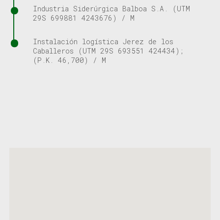
Industria Siderúrgica Balboa S.A. (UTM
29S 699881 4243676) / M
Instalación logística Jerez de los
Caballeros (UTM 29S 693551 424434);
(P.K. 46,700) / M