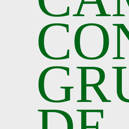
CO
GR
DE