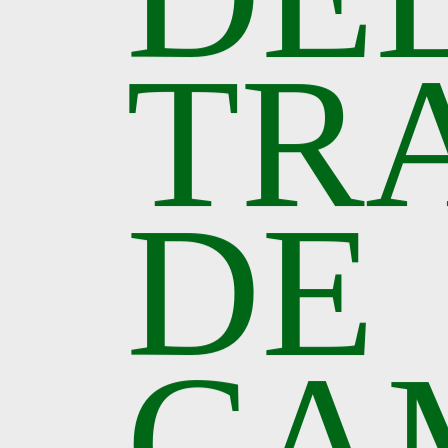
TR
DE
CA