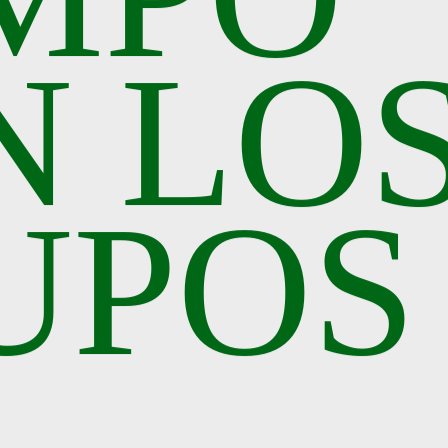
N LO
UPOS