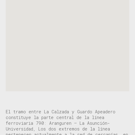
El tramo entre La Calzada y Guardo Apeadero
constituye la
parte central de la línea
ferroviaria 790: Aranguren – La Asunción-
Universidad, Los dos extremos d
e la línea
pertenecen actualmente a la red de cercanías, en