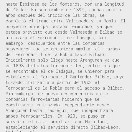
hasta Espinosa de los Monteros
, con una longitud
de
45 km
.
E
n
septiembre de 1894,
apenas cuatro
años después del inicio de las obras
,
se
completó el tramo entre
Valmaseda y La Robla
.
El
proyecto principal estaba
terminado
,
ya que
estaba previsto que desd
e Valmaseda a Bilbao
se
utilizara
el Ferrocarril del Cadagua,
sin
embargo,
desacuerdos
entre
las
compañías
provocaron que
se decidiera ampliar el trazado
del Ferrocarril de la
Robla hasta
Bilbao
.
I
nicialmente solo llegó hasta Aranguren
ya que
en
1898
distintos ferrocarriles, entre los que
se encontraba el de Cadagua
,
se unieron para
establecer el
Ferrocarril Santander-Bilbao
, cuyo
trazado utilizaría a partir de 1902 el
Ferrocarril de la Robla
para el acceso a Bilbao.
Sin embargo, de nuevo desavenencias entre
compañías ferroviarias hicieron que se
construyera un trazado
independiente desde
Aranguren hasta
Iráuregui
, que independizara
ambos ferrocarriles.
En 1923, se
puso en
servicio
el
ramal auxiliar León-Matallana,
estableciendo el servicio directo Bilbao-León.