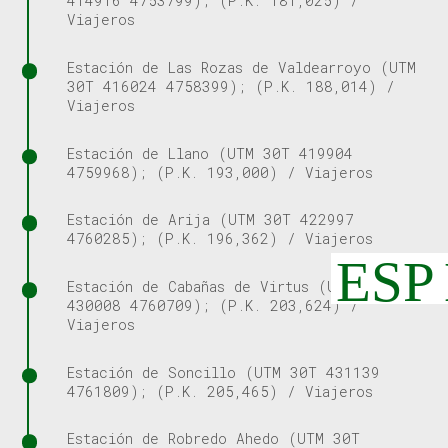
414916 4753799); (P.K. 181,025) /
Viajeros
Estación de Las Rozas de Valdearroyo (UTM
30T 416024 4758399); (P.K. 188,014) /
Viajeros
Estación de Llano (UTM 30T 419904
4759968); (P.K. 193,000) / Viajeros
Estación de Arija (UTM 30T 422997
4760285); (P.K. 196,362) / Viajeros
ESP
Estación de Cabañas de Virtus (UTM 30T
430008 4760709); (P.K. 203,624) /
Viajeros
Estación de Soncillo (UTM 30T 431139
4761809); (P.K. 205,465) / Viajeros
Estación de Robredo Ahedo (UTM 30T