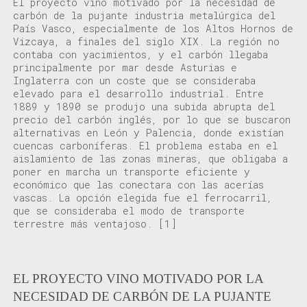
El proyecto
vino motivado
por la
necesidad de
carbón de
la pujante
industria metalúrgica
d
el
País Vasco,
especialmente de
los
Altos Hornos de
Vizcaya
,
a finales del siglo XIX
.
La región no
contaba con yacimientos,
y el carbón
llegaba
principalmente por mar desde Asturias e
Inglaterra
con un coste que se consideraba
elevado para el desarrollo industrial. Entre
1889 y 1890 se produjo una
subida abrupta del
precio del carbón
inglés, por lo que
se
buscaron
alternativas en
León y Palencia, donde existían
cuencas carboníferas
.
El problema estaba en el
aislamiento de las zonas mineras, que obligaba a
poner en marcha un
transporte eficiente y
económico
que las
conect
a
r
a con
las acerías
vascas
.
La opción elegida fue el ferrocarril,
que se
consideraba
el
modo de
transporte
terrestre más ventajoso.
[1]
EL PROYECTO VINO MOTIVADO POR LA
NECESIDAD DE CARBÓN DE LA PUJANTE