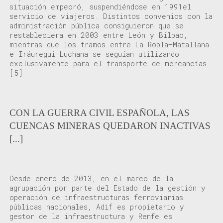
situación
empeor
ó, suspendiéndose en
1991el
servicio de
viajeros
.
Distintos
convenios con la
a
dministración pública
consiguieron que se
restableciera
en 2003
entre León y Bilbao,
mientras que los tramos entre La Robla–Matallana
e
Iráuregui
–Luchana se
seguían
utiliz
ando
exclusivamente para el transporte de mercancías.
[5]
CON LA GUERRA CIVIL ESPAÑOLA, LAS
CUENCAS MINERAS QUEDARON INACTIVAS
[...]
Desde enero de 2013, en el marco de la
agrupación por parte del Estado de la gestión y
operación de infraestructuras ferroviarias
públicas nacionales, Adif es propietario y
gestor de la infraestructura y Renfe es