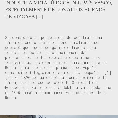
INDUSTRIA METALÚRGICA DEL PAÍS VASCO,
ESPECIALMENTE DE LOS ALTOS HORNOS
DE VIZCAYA [...]
Se consideró la posibilidad de construir una
línea en ancho ibérico, pero finalmente se
decidió que fuera de gálibo estrecho para
reducir el coste
.
La
coincidencia de
propietarios de las explotaciones mineras y
ferroviarias
hicieron que el ferrocarril de la
Robla
fuera
uno de los primeros de España
construido
íntegramente
con capital español
.
[1]
[2]
En 1890 se autorizó la construcción de la
línea, para lo que
se
cre
ó
la Sociedad del
Ferrocarril Hullero de la Robla a Valmaseda, que
en 1905 pas
ó
a denominarse Ferrocarriles de la
Robla