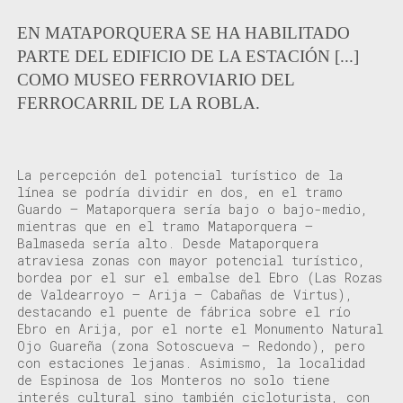
EN MATAPORQUERA SE HA HABILITADO
PARTE DEL EDIFICIO DE LA ESTACIÓN [...]
COMO MUSEO FERROVIARIO DEL
FERROCARRIL DE LA ROBLA.
La percepción del potencial turístico de la
línea
se podría dividir en dos
,
en
el t
ramo
Guardo –
Mataporquera
sería
bajo o bajo-medi
o,
mientras que
en
el t
ramo
Mataporquera
–
Balmaseda
sería
alto. Desde
Mataporquera
atraviesa zonas con mayor potencial turístic
o,
bordea por el sur el embalse del Ebro (Las Rozas
de
Valdearroyo
– Arija – Cabañas de Virtus
)
,
d
estacando
el puente de fábrica sobre el río
Ebro en Arija, por el norte el Monumento Natural
Ojo Guareña (zona
Sotoscueva
– Redondo
)
, pero
con estaciones lejanas
.
Asimismo,
la localidad
de Espinosa de los Monteros
no solo
tiene
interés cultural
sino
también cicloturista, con