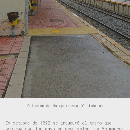
Estación de Mataporquera (Cantabria)
E
n
octubre de 1892 se inauguró
el
tramo
que
contaba con los mayores desniveles
,
de
Valmaseda