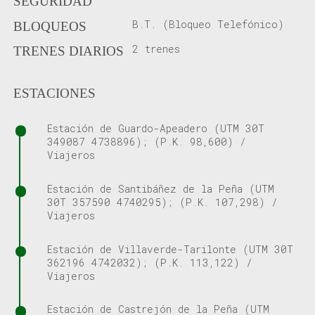
SEGURIDAD
B.T. (Bloqueo Telefónico)
BLOQUEOS
2 trenes
TRENES DIARIOS
ESTACIONES
Estación de Guardo-Apeadero (UTM 30T
349087 4738896); (P.K. 98,600) /
Viajeros
Estación de Santibáñez de la Peña (UTM
30T 357590 4740295); (P.K. 107,298) /
Viajeros
Estación de Villaverde-Tarilonte (UTM 30T
362196 4742032); (P.K. 113,122) /
Viajeros
Estación de Castrejón de la Peña (UTM