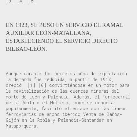
[3]
[4]
[5]
EN 1923, SE PUSO EN SERVICIO EL RAMAL
AUXILIAR LEÓN-MATALLANA,
ESTABLECIENDO EL SERVICIO DIRECTO
BILBAO-LEÓN.
Aunque durante
los primeros años de explotación
la demanda fue reducida
,
a partir de 1910,
creció
[1]
[6]
convirtiéndose en un motor para
la revitalización de las cuencas mineras
del
norte de León y Palencia. Además,
el Ferrocarril
de la Robla o el Hullero, como se conocía
popularmente,
facilitó el enlace con
la
s
línea
s
ferroviarias
de ancho ibérico
Venta de Baños-
Gijón
en la Robla y Palencia-Santander en
Mataporquera
.