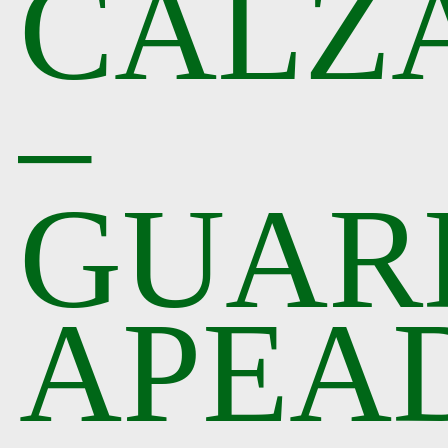
CALZ
–
GUAR
APEA