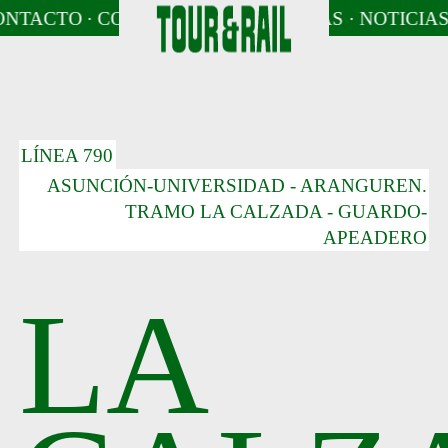
AS
NTACTO
· NOTICIAS
· CONTACTO
· NOTICIAS
· CONTACTO
· NOTICIAS
· CONTACTO
· NOTICIAS
LÍNEA 790
ASUNCIÓN-UNIVERSIDAD - ARANGUREN.
TRAMO LA CALZADA - GUARDO-
APEADERO
LA