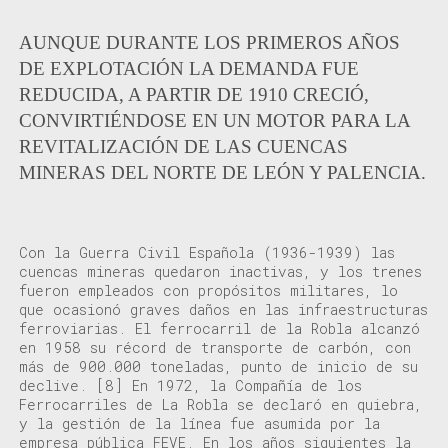
AUNQUE DURANTE LOS PRIMEROS AÑOS
DE EXPLOTACIÓN LA DEMANDA FUE
REDUCIDA, A PARTIR DE 1910 CRECIÓ,
CONVIRTIÉNDOSE EN UN MOTOR PARA LA
REVITALIZACIÓN DE LAS CUENCAS
MINERAS DEL NORTE DE LEÓN Y PALENCIA.
Con la
Guerra Civil Española (1936-1939)
las
cuencas mineras quedaron inactivas, y los trenes
fueron empleados con propósitos militares, lo
que ocasionó graves daños en las infraestructuras
ferroviarias.
El
f
errocarril de la Robla
alcanzó
en 1958
su
r
é
cord
de transporte de
carb
ó
n
, con
más de 900.000 toneladas, punto de inicio de su
declive.
[8]
En 1972, la Compañía de los
Ferrocarriles de La Robla se declaró en quiebra,
y
la gestión de la línea fue asumida por
la
empresa pública FEVE.
En los años siguientes la