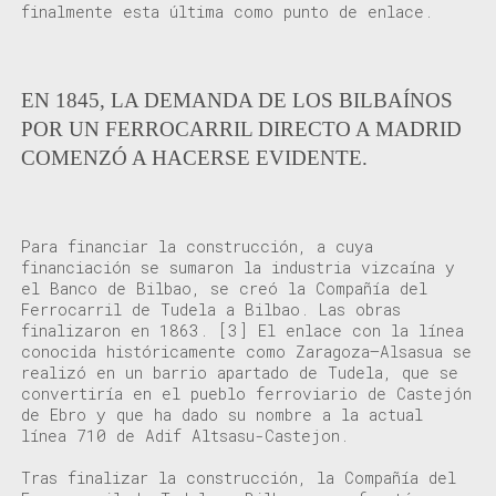
finalmente esta última como punto de enlace.
EN 1845, LA DEMANDA DE LOS BILBAÍNOS
POR UN FERROCARRIL DIRECTO A MADRID
COMENZÓ A HACERSE EVIDENTE.
Para financiar la construcción,
a cuya
financiación se sumaron
la industria vizcaína
y
e
l
Banco de Bilbao
,
se
creó
la Compañía del
Ferrocarril de Tudela a Bilbao.
Las obras
finalizaron
en 1863.
[3]
E
l
enlace
con la
línea
conocida históricamente como
Zaragoza
–
Alsasua se
realizó en un barrio apartado de Tudela, que se
convertiría en el pueblo ferroviario de Castejón
de Ebro
y que ha dado su nombre a la
actual
línea
710 de Adif
A
ltsasu-
Castejon
.
Tras finalizar la construcción, la
Compañía del