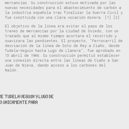
mercancías
.
Su construcción estuvo motivada por las
nuevas necesidades para el abastecimiento de carb
ón
a
la industria española
tras finalizar la Guerra Civil
y
f
ue construida con una clara vocación minera
.
[1]
[2]
El objetivo de la
línea
era
evitar el paso de los
trenes de mercancías por la ciudad de Oviedo
, con un
trazado que al mismo tiempo acortara
el recorrido y
suavizar
a
las pendientes.
El
proyecto
, “
Ferrocarril de
desviación de la línea de Soto de Rey a
Ciaño
, desde
Tudela-
Veguín
hasta Lugo de Llanera”,
fue
a
probado
en
13 abril de 1946
.
Su construcción
permitió establecer
una conexión directa entre las líneas de
Ciaño
a San
Juan de Nieva, dando acceso a los carbones del
Nalón
.
E TUDELA VEGUÍN Y LUGO DE
O ÚNICAMENTE PARA