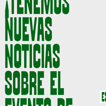
¡TENEMOS
NUEVAS
NOTICIAS
SOBRE EL
E