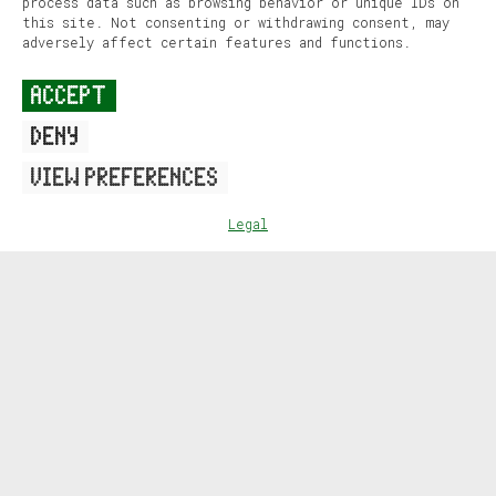
process data such as browsing behavior or unique IDs on
this site. Not consenting or withdrawing consent, may
adversely affect certain features and functions.
ACCEPT
DENY
VIEW PREFERENCES
GESTIÓN DEL PROYECTO
Legal
WP01
WP02
WP03
WP04
WP05
ER
VOLVER